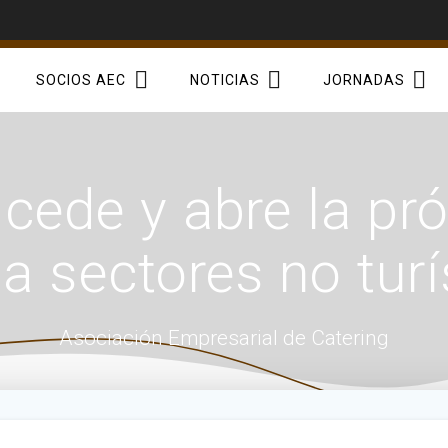
SOCIOS AEC
NOTICIAS
JORNADAS
 cede y abre la pró
a sectores no turí
Asociación Empresarial de Catering