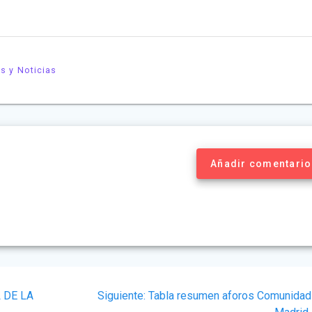
os y Noticias
Añadir comentario
Siguiente
 DE LA
Siguiente:
Tabla resumen aforos Comunidad
post: