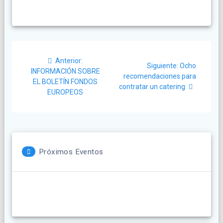
Navegación
Post
Anterior:
Siguiente
de
Siguiente:
Ocho
anterior:
INFORMACIÓN SOBRE
post:
recomendaciones para
EL BOLETÍN FONDOS
entradas
contratar un catering
EUROPEOS
Próximos Eventos