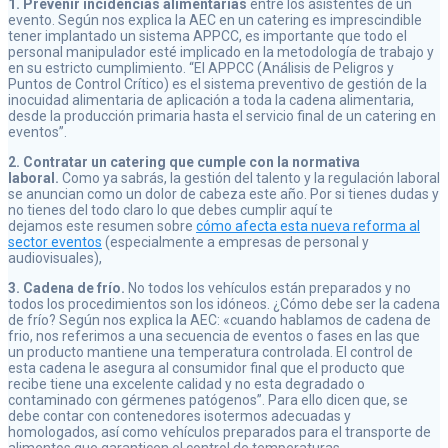
1. Prevenir incidencias alimentarias
entre los asistentes de un
evento. Según nos explica la AEC en un catering es imprescindible
tener implantado un sistema APPCC, es importante que todo el
personal manipulador esté implicado en la metodología de trabajo y
en su estricto cumplimiento. “El APPCC (Análisis de Peligros y
Puntos de Control Crítico) es el sistema preventivo de gestión de la
inocuidad alimentaria de aplicación a toda la cadena alimentaria,
desde la producción primaria hasta el servicio final de un catering en
eventos”.
2. Contratar un catering que cumple con la normativa
laboral.
Como ya sabrás, la gestión del talento y la regulación laboral
se anuncian como un dolor de cabeza este año. Por si tienes dudas y
no tienes del todo claro lo que debes cumplir aquí te
dejamos este resumen sobre
cómo afecta esta nueva reforma al
sector eventos
(especialmente a empresas de personal y
audiovisuales),
3.
Cadena de frío.
No todos los vehículos están preparados y no
todos los procedimientos son los idóneos. ¿Cómo debe ser la cadena
de frío? Según nos explica la AEC: «cuando hablamos de cadena de
frio, nos referimos a una secuencia de eventos o fases en las que
un producto mantiene una temperatura controlada. El control de
esta cadena le asegura al consumidor final que el producto que
recibe tiene una excelente calidad y no esta degradado o
contaminado con gérmenes patógenos”. Para ello dicen que, se
debe contar con contenedores isotermos adecuadas y
homologados, así como vehículos preparados para el transporte de
alimentos que garanticen el control de temperaturas.