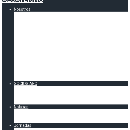
Nosotros
Quienes somos
Comunicados AEC
Contenidos
CERTIFICADO DE CALIDAD AEC
VOCALÍAS AEC
Andalucía
Información zona Sur
Catalunya
Información Cataluña
Zona Centro
Información Zona Centro
Zona Norte
Información Zona Norte
Zona Levante
Información Zona Levante
SOCIOS AEC
Socios Directos
Socios Colaboradores
Acuerdos AEC
DOSSIER SOCIOS 2026
Noticias
Artículos y Noticias
Chester AEC
Clipping AECatering
Jornadas