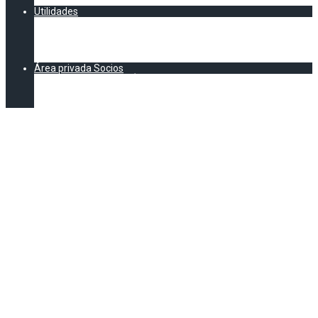
CALENDARIO AEC
Utilidades
Documentación
Formación
Asesoría Legal
E-Learning legal y normativo
Área privada Socios
DOCUMENTACIÓN EXCLUSIVA SOCIOS AEC
Formación (Exclusivo socios)
Vídeos Jornadas
Ocho
recomendaciones
para contratar un
catering