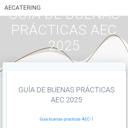
Saltar
AECATERING
GUÍA DE BUENAS
al
contenido
PRÁCTICAS AEC
2025
Asociación Empresarial de Catering
GUÍA DE BUENAS PRÁCTICAS
AEC 2025
Guia-buenas-practicas-AEC-1