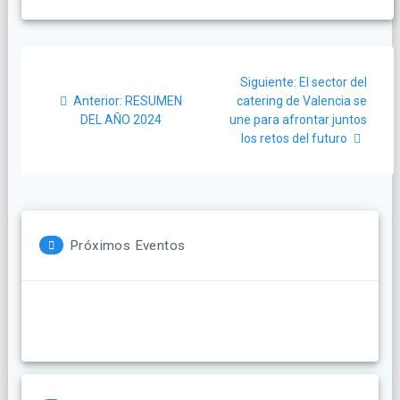
Navegación
Siguiente
Siguiente:
El sector del
de
Post
post:
Anterior:
RESUMEN
catering de Valencia se
anterior:
DEL AÑO 2024
une para afrontar juntos
entradas
los retos del futuro
Próximos Eventos