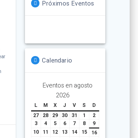
Próximos Eventos
s
ear
Calendario
n
Eventos en agosto
2026
L
lunes
M
martes
X
miércoles
J
jueves
V
viernes
S
sábado
D
domingo
27
julio
28
julio
29
julio
30
julio
31
julio
1
agosto
2
agosto
27,
28,
29,
30,
31,
1,
2,
3
agosto
4
agosto
5
agosto
6
agosto
7
agosto
8
agosto
9
agosto
2026
2026
2026
2026
2026
2026
2026
3,
4,
5,
6,
7,
8,
9,
10
agosto
11
agosto
12
agosto
13
agosto
14
agosto
15
agosto
16
agosto