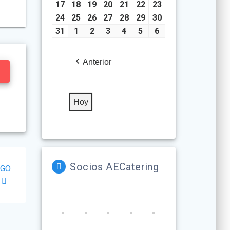
2026
2026
2026
2026
2026
2026
2026
10,
11,
12,
13,
14,
15,
16,
17
agosto
18
agosto
19
agosto
20
agosto
21
agosto
22
agosto
23
agosto
2026
2026
2026
2026
2026
2026
2026
17,
18,
19,
20,
21,
22,
23,
24
agosto
25
agosto
26
agosto
27
agosto
28
agosto
29
agosto
30
agosto
2026
2026
2026
2026
2026
2026
2026
24,
25,
26,
27,
28,
29,
30,
31
agosto
1
septiembre
2
septiembre
3
septiembre
4
septiembre
5
septiembre
6
septiembre
2026
2026
2026
2026
2026
2026
2026
31,
1,
2,
3,
4,
5,
6,
2026
2026
2026
2026
2026
2026
2026
Anterior
Hoy
Socios AECatering
AGO