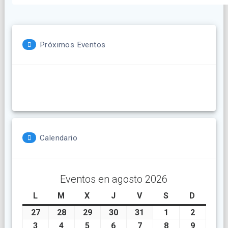
Próximos Eventos
Calendario
Eventos en agosto 2026
L
lunes
M
martes
X
miércoles
J
jueves
V
viernes
S
sábado
D
doming
27
julio
28
julio
29
julio
30
julio
31
julio
1
agosto
2
agosto
27,
28,
29,
30,
31,
1,
2,
3
agosto
4
agosto
5
agosto
6
agosto
7
agosto
8
agosto
9
agosto