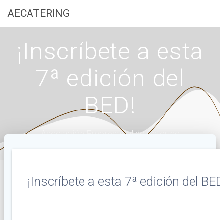
Saltar
AECATERING
al
contenido
¡Inscríbete a esta
7ª edición del
BED!
Asociación Empresarial de Catering
¡Inscríbete a esta 7ª edición del BE