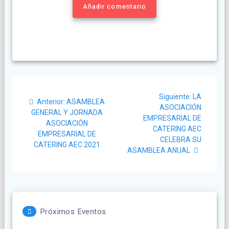
Añadir comentario
Navegación
Siguiente
Siguiente:
LA
Post
de
Anterior:
ASAMBLEA
post:
ASOCIACIÓN
anterior:
GENERAL Y JORNADA
EMPRESARIAL DE
entradas
ASOCIACIÓN
CATERING AEC
EMPRESARIAL DE
CELEBRA SU
CATERING AEC 2021
ASAMBLEA ANUAL
Próximos Eventos