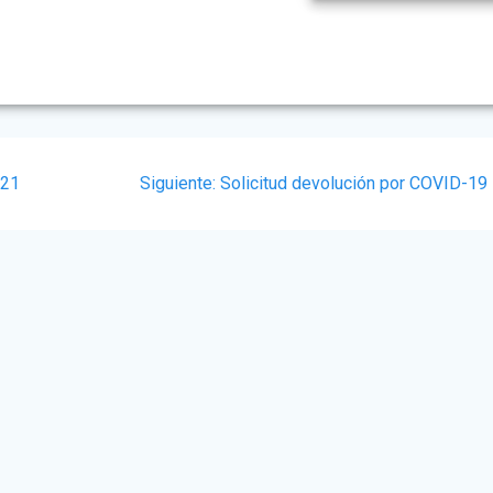
Siguiente
021
Siguiente:
Solicitud devolución por COVID-19
post: