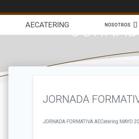
Saltar
al
contenido
JORNAD
AECATERING
NOSOTROS
JORNADA FORMATIV
JORNADA FORMATIVA AECatering MAYO 2