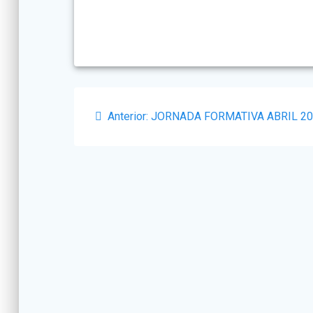
Navegación
Post
Anterior:
JORNADA FORMATIVA ABRIL 2
de
anterior:
entradas