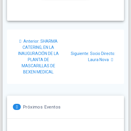
Navegación
Post
Anterior:
SHARMA
de
anterior:
CATERING, EN LA
Siguiente
INAUGURACIÓN DE LA
Siguiente:
Socio Directo:
entradas
post:
PLANTA DE
Laura Nova
MASCARILLAS DE
BEXEN MEDICAL
Próximos Eventos