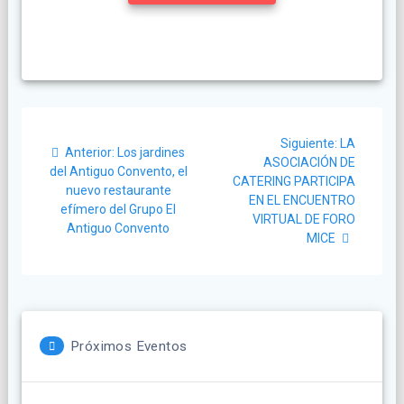
Navegación
Siguiente
Siguiente:
LA
Post
de
Anterior:
Los jardines
post:
ASOCIACIÓN DE
anterior:
del Antiguo Convento, el
CATERING PARTICIPA
entradas
nuevo restaurante
EN EL ENCUENTRO
efímero del Grupo El
VIRTUAL DE FORO
Antiguo Convento
MICE
Próximos Eventos