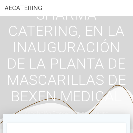
Saltar
AECATERING
SHARMA
al
contenido
CATERING, EN LA
INAUGURACIÓN
DE LA PLANTA DE
MASCARILLAS DE
BEXEN MEDICAL
Asociación Empresarial de Catering