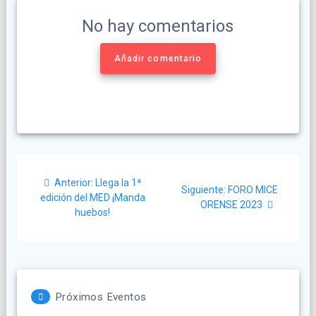
No hay comentarios
Añadir comentario
Navegación
Post
Anterior:
Llega la 1ª
Siguiente
de
Siguiente:
FORO MICE
anterior:
edición del MED ¡Manda
post:
ORENSE 2023
huebos!
entradas
Próximos Eventos