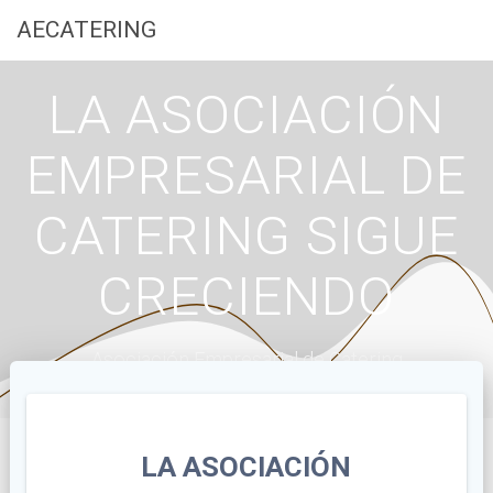
Saltar
AECATERING
al
contenido
LA ASOCIACIÓN
EMPRESARIAL DE
CATERING SIGUE
CRECIENDO
Asociación Empresarial de Catering
LA ASOCIACIÓN