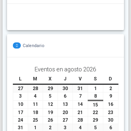
Calendario
Eventos en agosto 2026
L
lunes
M
martes
X
miércoles
J
jueves
V
viernes
S
sábado
D
doming
27
julio
28
julio
29
julio
30
julio
31
julio
1
agosto
2
agosto
27,
28,
29,
30,
31,
1,
2,
3
agosto
4
agosto
5
agosto
6
agosto
7
agosto
8
agosto
9
agosto
2026
2026
2026
2026
2026
2026
2026
3,
4,
5,
6,
7,
8,
9,
10
agosto
11
agosto
12
agosto
13
agosto
14
agosto
16
agosto
15
agosto
2026
2026
2026
2026
2026
2026
2026
10,
11,
12,
13,
14,
16,
15,
17
agosto
18
agosto
19
agosto
20
agosto
21
agosto
22
agosto
23
agosto
2026
2026
2026
2026
2026
2026
2026
17,
18,
19,
20,
21,
22,
23,
24
agosto
25
agosto
26
agosto
27
agosto
28
agosto
29
agosto
30
agosto
2026
2026
2026
2026
2026
2026
2026
24,
25,
26,
27,
28,
29,
30,
31
agosto
1
septiembre
2
septiembre
3
septiembre
4
septiembre
5
septiembre
6
septiem