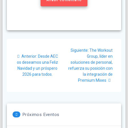
Navegación
Siguiente
Siguiente:
The Workout
de
Post
post:
Anterior:
Desde AEC
Group, líder en
anterior:
os deseamos una Feliz
soluciones de personal,
entradas
Navidad y un próspero
refuerza su posición con
2026 para todos.
la integración de
Premium Mixes
Próximos Eventos