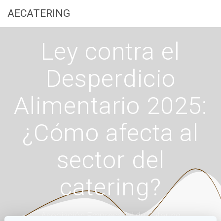
Saltar
AECATERING
al
contenido
Ley contra el
Desperdicio
Alimentario 2025:
¿Cómo afecta al
sector del
catering?
Asociación Empresarial de Catering