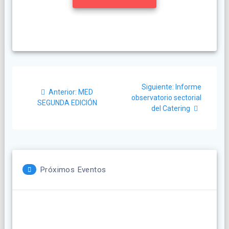
Navegación
Siguiente
Siguiente:
Informe
Post
de
Anterior:
MED
post:
observatorio sectorial
anterior:
SEGUNDA EDICIÓN
del Catering
entradas
Próximos Eventos