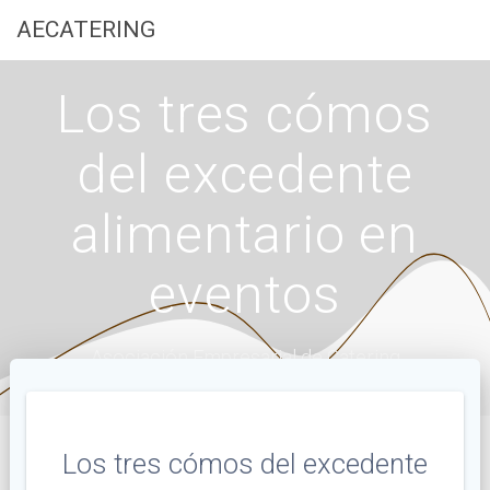
Saltar
AECATERING
al
contenido
Los tres cómos
del excedente
alimentario en
eventos
Asociación Empresarial de Catering
Los tres cómos del excedente