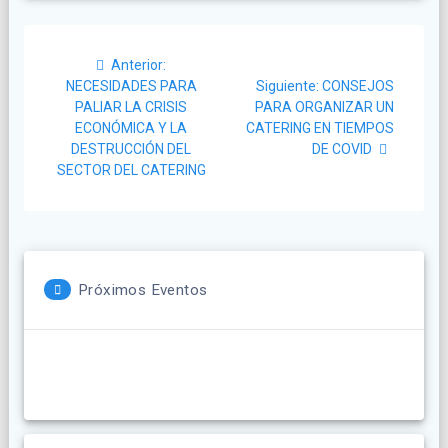
Navegación
Post
Anterior:
de
anterior:
Siguiente
NECESIDADES PARA
Siguiente:
CONSEJOS
post:
PALIAR LA CRISIS
PARA ORGANIZAR UN
entradas
ECONÓMICA Y LA
CATERING EN TIEMPOS
DESTRUCCIÓN DEL
DE COVID
SECTOR DEL CATERING
Próximos Eventos