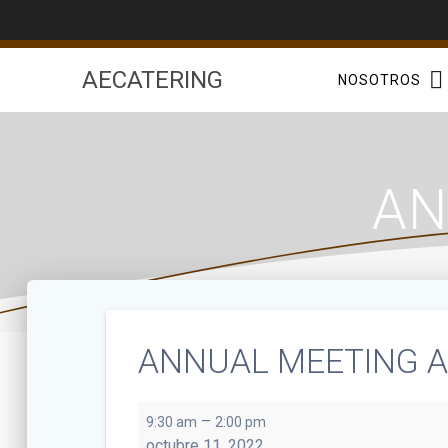
Saltar
al
contenido
AECATERING
NOSOTROS
AN
ANNUAL MEETING 
ANNUAL
–
9:30 am
2:00 pm
MEETING
octubre 11, 2022