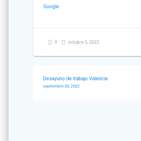
Google
0
octubre 3, 2022
Navegación
Desayuno de trabajo Valencia
de
septiembre 26, 2022
entradas