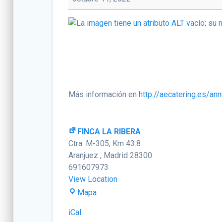
AEC
Más información en
http://aecatering.es/an
FINCA LA RIBERA
Ctra. M-305, Km 43.8
Aranjuez
,
Madrid
28300
691607973
View Location
FINCA
Mapa
LA
iCal
RIBERA