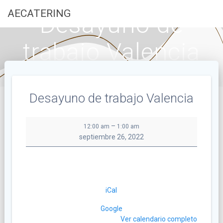
Saltar
AECATERING
Desayuno de
al
contenido
trabajo Valencia
Desayuno de trabajo Valencia
Desayuno
–
12:00 am
1:00 am
de
septiembre 26, 2022
trabajo
Valencia
iCal
Google
Ver calendario completo