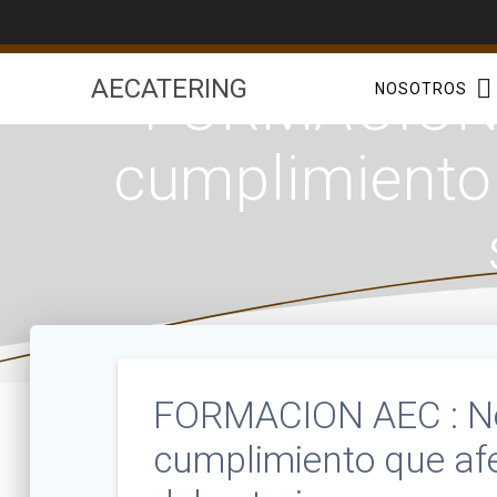
Saltar
al
contenido
FORMACION A
AECATERING
NOSOTROS
cumplimiento 
FORMACION AEC : No
cumplimiento que afe