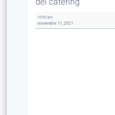
del catering
FORMACION
10:00 am
AEC
noviembre 11, 2021
:
Normativas
de
obligado
cumplimiento
que
afectan
a
las
empresas
del
sector
del
catering