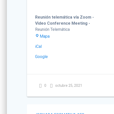
Reunión telemática vía Zoom -
Video Conference Meeting -
Reunión Telemática
Reunión
Mapa
telemática
iCal
vía
Zoom
Google
-
Video
Conference
Meeting
-
0
octubre 25, 2021
Navegación