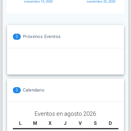
noviembre 19, 2020
noviembre 25, 2020
entradas
Próximos Eventos
Calendario
Eventos en agosto 2026
L
lunes
M
martes
X
miércoles
J
jueves
V
viernes
S
sábado
D
doming