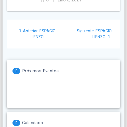
Navegación
Post
Siguiente
Anterior:
ESPACIO
Siguiente:
ESPACIO
de
anterior:
post:
LIENZO
LIENZO
entradas
Próximos Eventos
Calendario