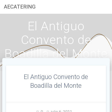
Saltar
AECATERING
al
contenido
El Antiguo
Convento de
Boadilla del Monte
El Antiguo Convento de
Boadilla del Monte
0
julio 6, 2021