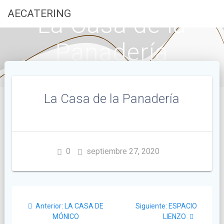
Saltar
AECATERING
La Casa de la
al
contenido
Panadería
La Casa de la Panadería
0
septiembre 27, 2020
Navegación
Post
Siguiente
Anterior:
LA CASA DE
Siguiente:
ESPACIO
de
anterior:
post:
MÓNICO
LIENZO