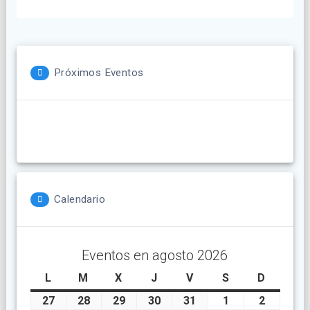
entradas
Próximos Eventos
Calendario
Eventos en agosto 2026
L
lunes
M
martes
X
miércoles
J
jueves
V
viernes
S
sábado
D
doming
27
julio
28
julio
29
julio
30
julio
31
julio
1
agosto
2
agosto