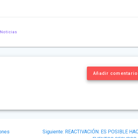
 Noticias
Añadir comentario
Siguiente
iones
Siguiente:
REACTIVACIÓN: ES POSIBLE HA