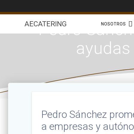
Saltar
al
contenido
Pedro Sánch
AECATERING
NOSOTROS
ayudas
Pedro Sánchez prome
a empresas y autón