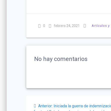
0
febrero 24, 2021
Artículos y
No hay comentarios
Navegación
Post
Anterior:
Iniciada la guerra de indemnizac