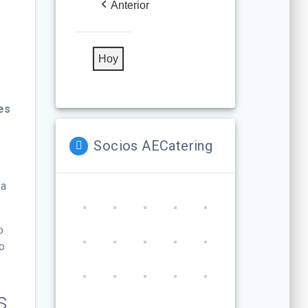
Anterior
Hoy
nes
Socios AECatering
 a
o
no
s