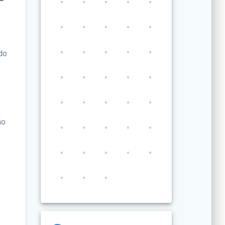
ado
no