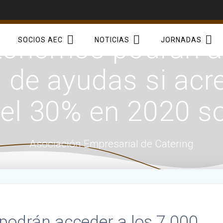
tónomos podrán ac
SOCIOS AEC
NOTICIAS
JORNADAS
 de ayudas si acr
el 30% en 2020 s
Asociación Empresarial de Catering
odrán acceder a los 7.000