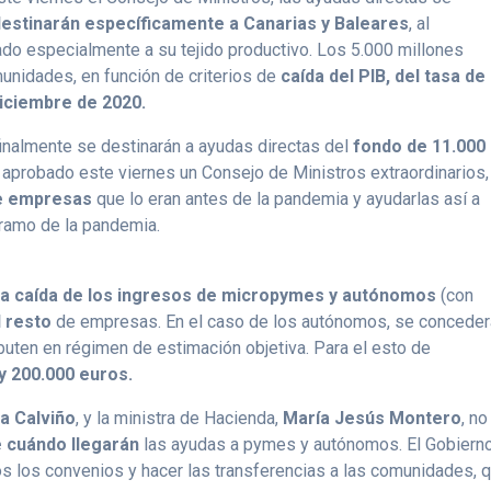
destinarán específicamente a Canarias y Baleares
, al
tado especialmente a su tejido productivo. Los 5.000 millones
munidades, en función de criterios de
caída del PIB, del tasa de
diciembre de 2020.
finalmente se destinarán a ayudas directas del
fondo de 11.000
aprobado este viernes un Consejo de Ministros extraordinarios,
de empresas
que lo eran antes de la pandemia y ayudarlas así a
tramo de la pandemia.
 la caída de los ingresos de micropymes y autónomos
(con
l resto
de empresas. En el caso de los autónomos, se conceder
ributen en régimen de estimación objetiva. Para el esto de
 y 200.000 euros.
a Calviño
, y la ministra de Hacienda,
María Jesús Montero
, no
e cuándo llegarán
las ayudas a pymes y autónomos. El Gobiern
tos los convenios y hacer las transferencias a las comunidades, 