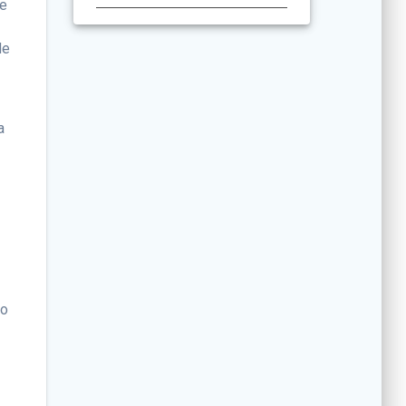
se
de
a
to