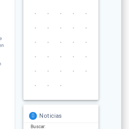
se
en
n
s
Noticias
Buscar: