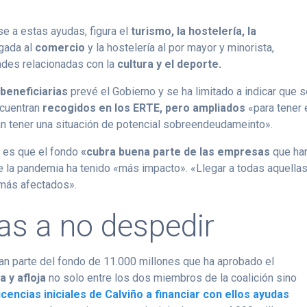
e a estas ayudas, figura el
turismo, la hostelería, la
igada al
comercio
y la hostelería al por mayor y minorista,
ades relacionadas con la
cultura y el deporte.
beneficiarias
prevé el Gobierno y se ha limitado a indicar que 
ncuentran
recogidos en los ERTE, pero ampliados
«para tener 
an tener una situación de potencial sobreendeudameinto».
, es que el fondo
«cubra buena parte de las empresas
que ha
e la pandemia ha tenido «más impacto». «Llegar a todas aquella
 más afectados».
as a no despedir
an parte del fondo de 11.000 millones que ha aprobado el
a y afloja
no solo entre los dos miembros de la coalición sino
icencias iniciales de Calviño a financiar con ellos ayudas