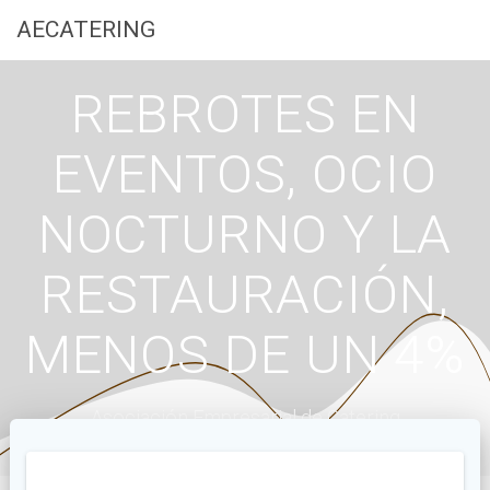
Saltar
AECATERING
al
contenido
REBROTES EN
EVENTOS, OCIO
NOCTURNO Y LA
RESTAURACIÓN,
MENOS DE UN 4%
Asociación Empresarial de Catering