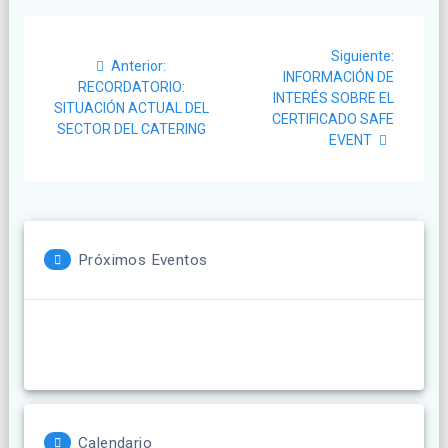
Navegación
Siguient
Siguiente:
Post
de
Anterior:
post:
INFORMACIÓN DE
anterior:
RECORDATORIO:
INTERÉS SOBRE EL
entradas
SITUACIÓN ACTUAL DEL
CERTIFICADO SAFE
SECTOR DEL CATERING
EVENT
Próximos Eventos
Calendario