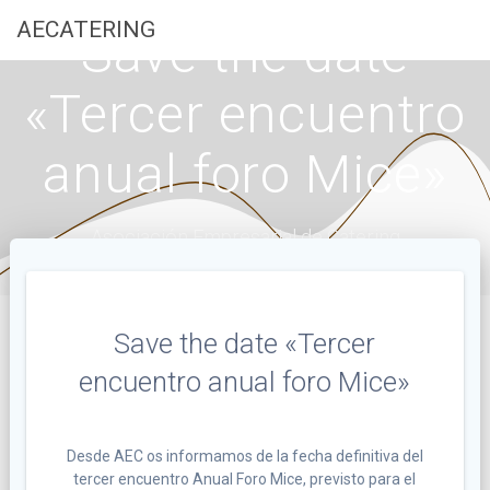
Saltar
AECATERING
Save the date
al
contenido
«Tercer encuentro
anual foro Mice»
Asociación Empresarial de Catering
Save the date «Tercer
encuentro anual foro Mice»
Desde AEC os informamos de la fecha definitiva del
tercer encuentro Anual Foro Mice, previsto para el