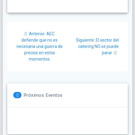
Navegación
Post
Anterior:
AEC
de
anterior:
Siguiente
defiende que no es
Siguiente:
El sector del
post:
necesaria una guerra de
catering NO se puede
entradas
precios en estos
parar
momentos.
Próximos Eventos