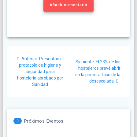
Añadir comentario
Navegación
Post
Anterior:
Presentan el
Siguiente
de
Siguiente:
El 23% de los
anterior:
protocolo de higiene y
post:
hosteleros prevé abrir
seguridad para
entradas
en la primera fase de la
hostelería aprobado por
desescalada
Sanidad
Próximos Eventos