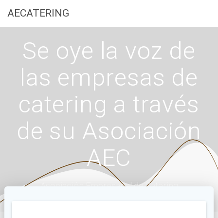
Saltar
AECATERING
al
contenido
Se oye la voz de
las empresas de
catering a través
de su Asociación
AEC
Asociación Empresarial de Catering