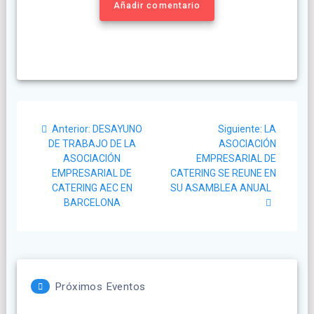
Añadir comentario
Navegación
Post
Siguiente
Anterior:
DESAYUNO
Siguiente:
LA
de
anterior:
post:
DE TRABAJO DE LA
ASOCIACIÓN
ASOCIACIÓN
EMPRESARIAL DE
entradas
EMPRESARIAL DE
CATERING SE REUNE EN
CATERING AEC EN
SU ASAMBLEA ANUAL
BARCELONA
Próximos Eventos