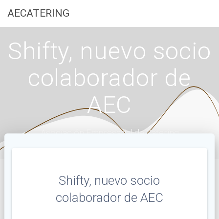
Saltar
AECATERING
al
contenido
Shifty, nuevo socio
colaborador de
AEC
Asociación Empresarial de Catering
Shifty, nuevo socio
colaborador de AEC