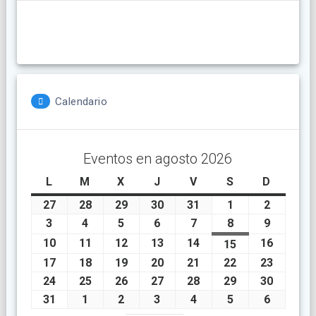
Calendario
Eventos en agosto 2026
L
lunes
M
martes
X
miércoles
J
jueves
V
viernes
S
sábado
D
doming
27
julio
28
julio
29
julio
30
julio
31
julio
1
agosto
2
agosto
27,
28,
29,
30,
31,
1,
2,
3
agosto
4
agosto
5
agosto
6
agosto
7
agosto
8
agosto
9
agosto
2026
2026
2026
2026
2026
2026
2026
3,
4,
5,
6,
7,
8,
9,
10
agosto
11
agosto
12
agosto
13
agosto
14
agosto
16
agosto
15
agosto
2026
2026
2026
2026
2026
2026
2026
10,
11,
12,
13,
14,
16,
15,
17
agosto
18
agosto
19
agosto
20
agosto
21
agosto
22
agosto
23
agosto
2026
2026
2026
2026
2026
2026
2026
17,
18,
19,
20,
21,
22,
23,
24
agosto
25
agosto
26
agosto
27
agosto
28
agosto
29
agosto
30
agosto
2026
2026
2026
2026
2026
2026
2026
24,
25,
26,
27,
28,
29,
30,
31
agosto
1
septiembre
2
septiembre
3
septiembre
4
septiembre
5
septiembre
6
septiem