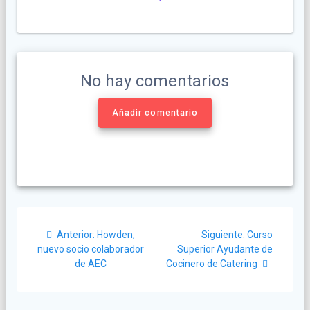
No hay comentarios
Añadir comentario
Navegación
Post
Siguiente
Anterior:
Howden,
Siguiente:
Curso
de
anterior:
post:
nuevo socio colaborador
Superior Ayudante de
de AEC
Cocinero de Catering
entradas