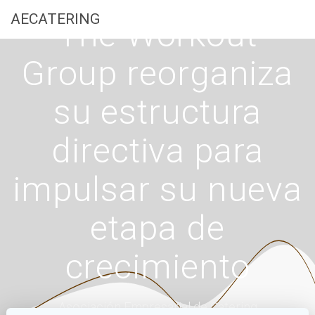
Saltar
AECATERING
The Workout
al
contenido
Group reorganiza
su estructura
directiva para
impulsar su nueva
etapa de
crecimiento
Asociación Empresarial de Catering