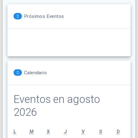
Próximos Eventos
Calendario
Eventos en agosto
2026
lunes
martes
miércoles
jueves
viernes
sábado
doming
L
M
X
J
V
S
D