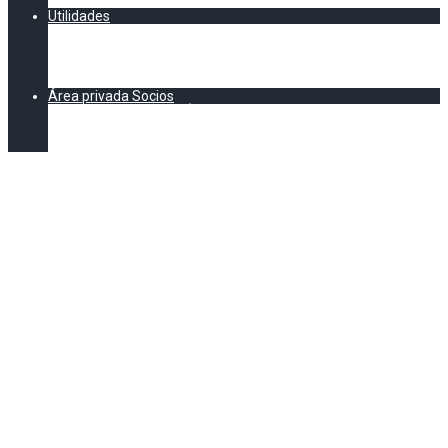
CALENDARIO AEC
Utilidades
Documentación
Formación
Asesoría Legal
E-Learning legal y normativo
Área privada Socios
DOCUMENTACIÓN EXCLUSIVA SOCIOS AEC
Formación (Exclusivo socios)
Vídeos Jornadas
Una visión
compartida tras la
Asamblea Anual
Ordinaria de la