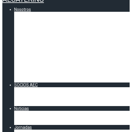
Nosotros
Quienes somos
Comunicados AEC
Contenidos
CERTIFICADO DE CALIDAD AEC
VOCALÍAS AEC
Andalucía
Información zona Sur
Catalunya
Información Cataluña
Zona Centro
Información Zona Centro
Zona Norte
Información Zona Norte
Zona Levante
Información Zona Levante
SOCIOS AEC
Socios Directos
Socios Colaboradores
Acuerdos AEC
DOSSIER SOCIOS 2026
Noticias
Artículos y Noticias
Chester AEC
Clipping AECatering
Jornadas