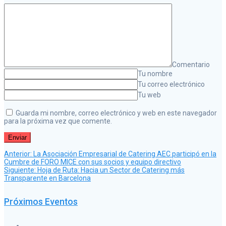
Comentario
Tu nombre
Tu correo electrónico
Tu web
Guarda mi nombre, correo electrónico y web en este navegador
para la próxima vez que comente.
Post
Navegación
Anterior:
La Asociación Empresarial de Catering AEC participó en la
anterior:
Cumbre de FORO MICE con sus socios y equipo directivo
Siguiente
Siguiente:
Hoja de Ruta: Hacia un Sector de Catering más
post:
de
Transparente en Barcelona
Próximos Eventos
entradas