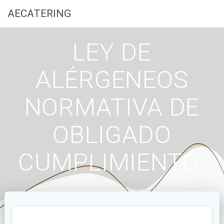
Saltar
AECATERING
al
contenido
LEY DE
ALÉRGENEOS
NORMATIVA DE
OBLIGADO
CUMPLIMIENTO-
Asociación Empresarial de Catering