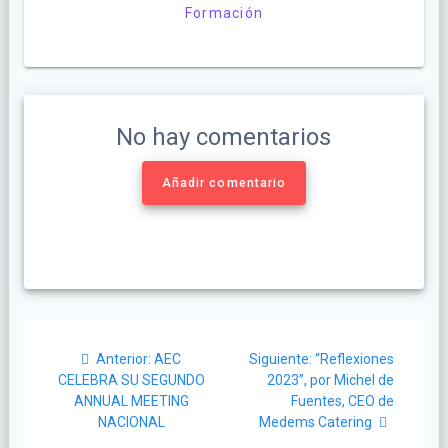
Formación
No hay comentarios
Añadir comentario
Navegación
Post
Siguiente
Anterior:
AEC
Siguiente:
“Reflexiones
de
anterior:
post:
CELEBRA SU SEGUNDO
2023”, por Michel de
ANNUAL MEETING
Fuentes, CEO de
entradas
NACIONAL
Medems Catering