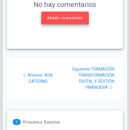
No hay comentarios
Añadir comentario
Navegación
Siguiente
Siguiente:
FORMACIÓN
de
Post
post:
Anterior:
AGA
TRANSFORMACIÓN
anterior:
CATERING
DIGITAL Y GESTIÓN
entradas
FINANCIERA
Próximos Eventos