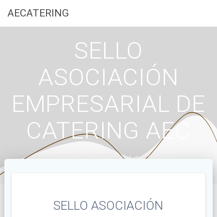
Saltar
AECATERING
al
contenido
SELLO
ASOCIACIÓN
EMPRESARIAL DE
CATERING AEC
Asociación Empresarial de Catering
SELLO ASOCIACIÓN