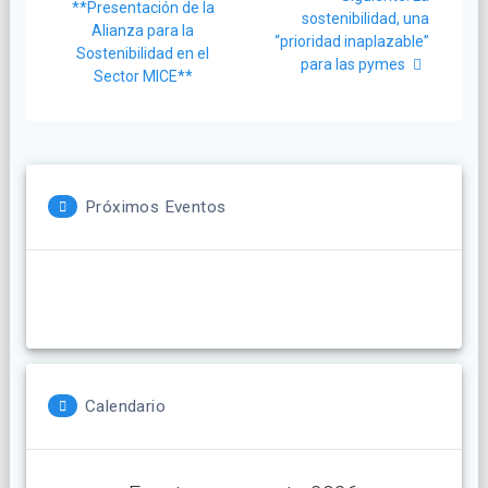
de
anterior:
**Presentación de la
post:
sostenibilidad, una
Alianza para la
entradas
“prioridad inaplazable”
Sostenibilidad en el
para las pymes
Sector MICE**
Próximos Eventos
Calendario