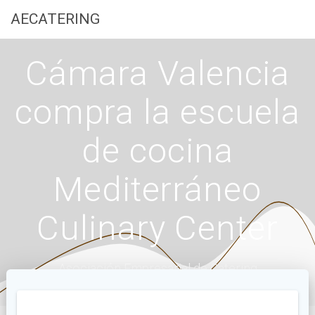
Saltar
AECATERING
al
contenido
Cámara Valencia
compra la escuela
de cocina
Mediterráneo
Culinary Center
Asociación Empresarial de Catering