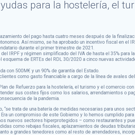
udas para la hostelería, el tu
lazamiento del pago hasta cuatro meses después de la finalizac
tonomos. Así mismo, se ha aprobado un incentivo fiscal en el 
rendatario durante el primer trimestre de 2021.
el IRPF y régimen simplificado del IVA de hasta el 35% para las
 el esquema de ERTEs del RDL 30/2020 a cinco nuevas actividade
tada con 500M€ y un 90% de garantía del Estado.
lientes como gasto financiable a cargo de la línea de avales del
an de Refuerzo para la hostelería, el turismo y el comercio con
ender sus costes fijos como los salarios, arrendamientos o pag
consecuencia de la pandemia.
to, “se trata de una batería de medidas necesarias para unos s
. Era un compromiso de este Gobierno y lo hemos cumplido para
mos nuevos sectores hiperprotegidos – como restaurantes y pue
das como rebajas fiscales, aplazamientos de deudas tributarias
tanto a grandes tenedores como al resto de arrendadores, incorpo