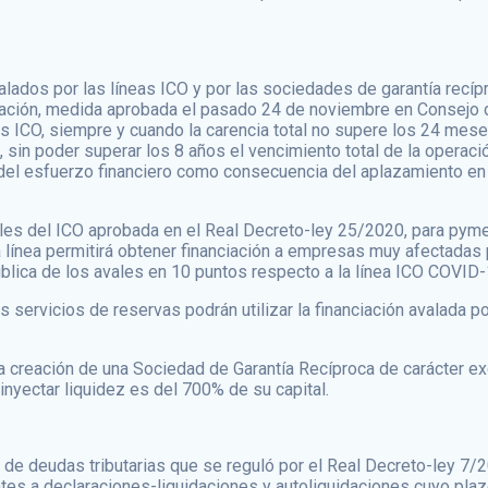
valados por las líneas ICO y por las sociedades de garantía rec
ción, medida aprobada el pasado 24 de noviembre en Consejo de 
mos ICO, siempre y cuando la carencia total no supere los 24 mes
 sin poder superar los 8 años el vencimiento total de la operac
 del esfuerzo financiero como consecuencia del aplazamiento en 
les del ICO aprobada en el Real Decreto-ley 25/2020, para pymes
línea permitirá obtener financiación a empresas muy afectadas 
pública de los avales en 10 puntos respecto a la línea ICO COVID-
os servicios de reservas podrán utilizar la financiación avalada p
a creación de una Sociedad de Garantía Recíproca de carácter excl
inyectar liquidez es del 700% de su capital.
 de deudas tributarias que se reguló por el Real Decreto-ley 7/
ntes a declaraciones-liquidaciones y autoliquidaciones cuyo plazo