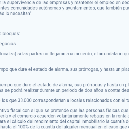
 la supervivencia de las empresas y mantener el empleo en sect
ntes comunidades autónomas y ayuntamientos, que también pued
s lo necesitan”.
s bloques:
negocios.
locales) si las partes no llegaran a un acuerdo, el arrendatario
tiempo que dure el estado de alarma, sus prórrogas, y hasta un 
el tiempo que dure el estado de alarma, sus prórrogas y hasta un
as se podrá realizar durante un periodo de dos años a contar desd
e los que 33.000 corresponderían a locales relacionados con el 
ntivo fiscal con el que se pretende que las personas físicas que
lería y el comercio acuerden voluntariamente rebajas en la renta
el cálculo del rendimiento del capital inmobiliario la cuantía d
asta el 100% de la cuantía del alquiler mensual en el caso que 