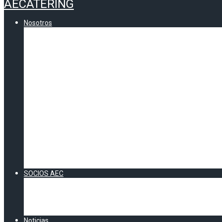
AECATERING
Nosotros
Quienes somos
Comunicados AEC
Contenidos
CERTIFICADO DE CALIDAD AEC
VOCALÍAS AEC
Andalucía
Información zona Sur
Catalunya
Información Cataluña
Zona Centro
Información Zona Centro
Zona Norte
Información Zona Norte
Zona Levante
Información Zona Levante
SOCIOS AEC
Socios Directos
Socios Colaboradores
Acuerdos AEC
DOSSIER SOCIOS 2026
Noticias