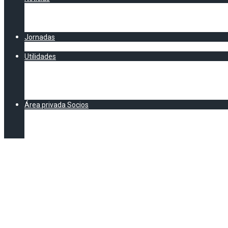
Artículos y Noticias
Chester AEC
Clipping AECatering
Jornadas
CALENDARIO AEC
Utilidades
Documentación
Formación
Asesoría Legal
E-Learning legal y normativo
Área privada Socios
DOCUMENTACIÓN EXCLUSIVA SOCIOS AEC
Formación (Exclusivo socios)
Vídeos Jornadas
El Gobierno 