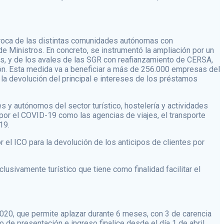
íproca de las distintas comunidades autónomas con
Ministros. En concreto, se instrumentó la ampliación por un
es, y de los avales de las SGR con reafianzamiento de CERSA,
ión. Esta medida va a beneficiar a más de 256.000 empresas del
la devolución del principal e intereses de los préstamos
 y autónomos del sector turístico, hostelería y actividades
por el COVID-19 como las agencias de viajes, el transporte
19.
or el ICO para la devolución de los anticipos de clientes por
usivamente turístico que tiene como finalidad facilitar el
2020, que permite aplazar durante 6 meses, con 3 de carencia
 de presentación e ingreso finalice desde el día 1 de abril