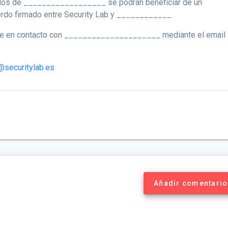
ados de __________________ se podrán beneficiar de un
erdo firmado entre Security Lab y ____________.
ase en contacto con _____________________ mediante el email
@securitylab.es
Añadir comentario