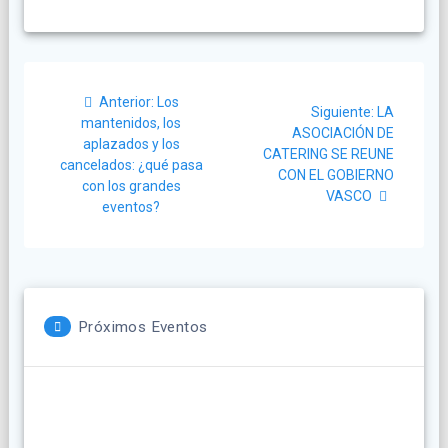
Navegación
Post
Anterior:
Los
Siguiente
de
Siguiente:
LA
anterior:
mantenidos, los
post:
ASOCIACIÓN DE
aplazados y los
entradas
CATERING SE REUNE
cancelados: ¿qué pasa
CON EL GOBIERNO
con los grandes
VASCO
eventos?
Próximos Eventos