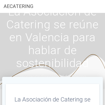
Saltar
AECATERING
La Asociación de
al
contenido
Catering se reúne
en Valencia para
hablar de
sostenibilidad
Asociación Empresarial de Catering
La Asociación de Catering se