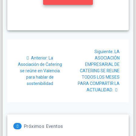
Navegación
Siguiente
Siguiente:
LA
de
Post
post:
Anterior:
La
ASOCIACIÓN
anterior:
Asociación de Catering
EMPRESARIAL DE
entradas
se reúne en Valencia
CATERING SE REUNE
para hablar de
TODOS LOS MESES
sostenibilidad
PARA COMPARTIR LA
ACTUALIDAD.
Próximos Eventos