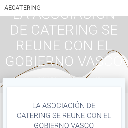
Saltar
AECATERING
LA ASOCIACIÓN
al
contenido
DE CATERING SE
REUNE CON EL
GOBIERNO VASCO
Asociación Empresarial de Catering
LA ASOCIACIÓN DE
CATERING SE REUNE CON EL
GOBIERNO VASCO