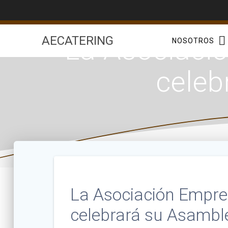
Saltar
al
contenido
La Asociació
AECATERING
NOSOTROS
celeb
La Asociación Empre
celebrará su Asambl