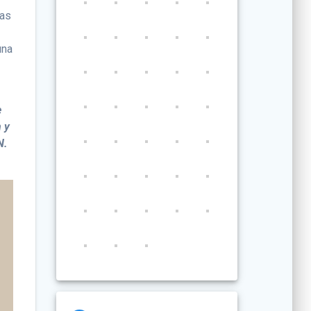
jas
una
e
n y
N.