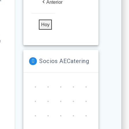
Anterior
Hoy
s
e
Socios AECatering