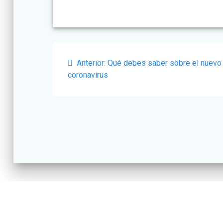
Navegación
Post
Anterior:
Qué debes saber sobre el nuevo
de
anterior:
coronavirus
entradas