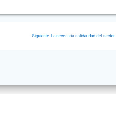
Siguiente
Siguiente:
La necesaria solidaridad del sector
post:
© 2026 AECatering