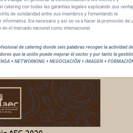
n catering con todas las garantías legales explicando sus venta
spíritu de solidaridad entre sus miembros y fomentando la
 informativa. Era necesario y así se va a hacer la promoción de 
to en el mercado nacional como internacional.
esional de catering donde seis palabras recogen la actividad d
res que la unión puede mejorar el sector y por tanto la gestió
DEFENSA + NETWORKING + NEGOCIACIÓN + IMAGEN + FORMACIÓ