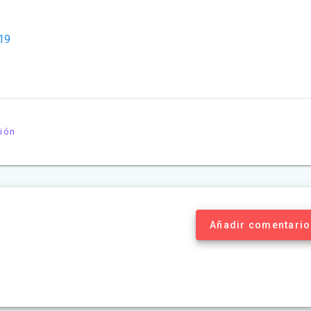
D19
ión
Añadir comentario