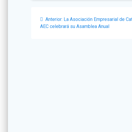
Navegación
Post
Anterior:
La Asociación Empresarial de Ca
de
anterior:
AEC celebrará su Asamblea Anual
entradas