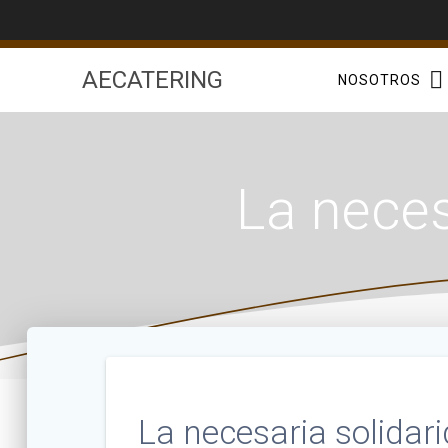
Saltar
al
contenido
AECATERING
NOSOTROS
La neces
La necesaria solidari