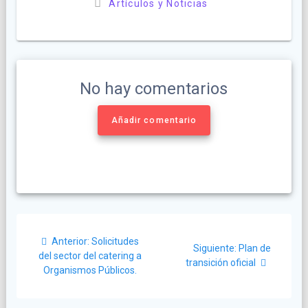
Artículos y Noticias
No hay comentarios
Añadir comentario
Navegación
Post
Anterior:
Solicitudes
Siguiente
de
Siguiente:
Plan de
anterior:
del sector del catering a
post:
transición oficial
Organismos Públicos.
entradas