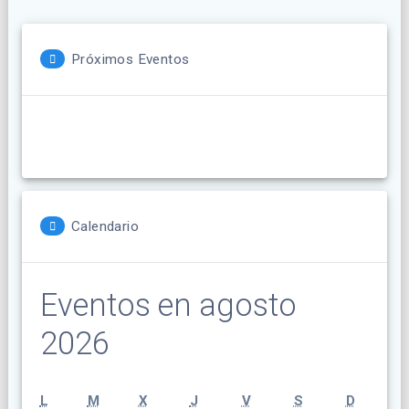
Próximos Eventos
Calendario
Eventos en agosto
2026
lunes
martes
miércoles
jueves
viernes
sábado
doming
L
M
X
J
V
S
D