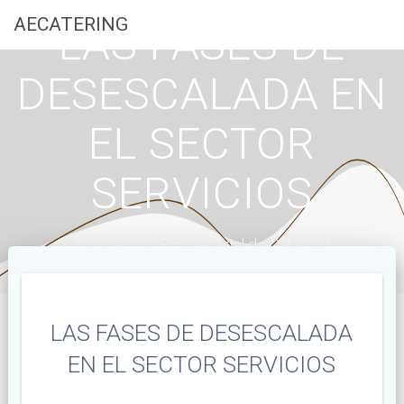
Saltar
AECATERING
LAS FASES DE
al
contenido
DESESCALADA EN
EL SECTOR
SERVICIOS
Asociación Empresarial de Catering
LAS FASES DE DESESCALADA
EN EL SECTOR SERVICIOS