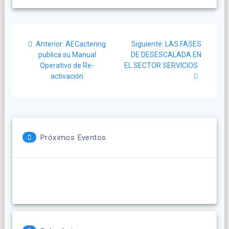
Navegación
Post
Siguiente
Anterior:
AECactering
Siguiente:
LAS FASES
de
anterior:
post:
publica su Manual
DE DESESCALADA EN
Operativo de Re-
EL SECTOR SERVICIOS
entradas
activación
Próximos Eventos