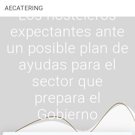
Saltar
AECATERING
Los hosteleros
al
contenido
expectantes ante
un posible plan de
ayudas para el
sector que
prepara el
Gobierno
Asociación Empresarial de Catering