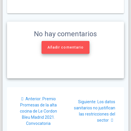
No hay comentarios
Añadir comentario
Navegación
Post
Anterior:
Premio
Siguiente
de
Siguiente:
Los datos
anterior:
Promesas de la alta
post:
sanitarios no justifican
cocina de Le Cordon
entradas
las restricciones del
Bleu Madrid 2021.
sector
Convocatoria