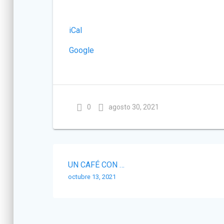
OCTUBRE
11.00
iCal
Google
0
agosto 30, 2021
Navegación
UN CAFÉ CON …
de
octubre 13, 2021
entradas