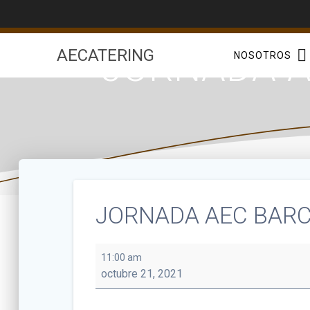
Saltar
al
contenido
JORNADA A
AECATERING
NOSOTROS
JORNADA AEC BARC
JORNADA
11:00 am
AEC
octubre 21, 2021
BARCELONA
21