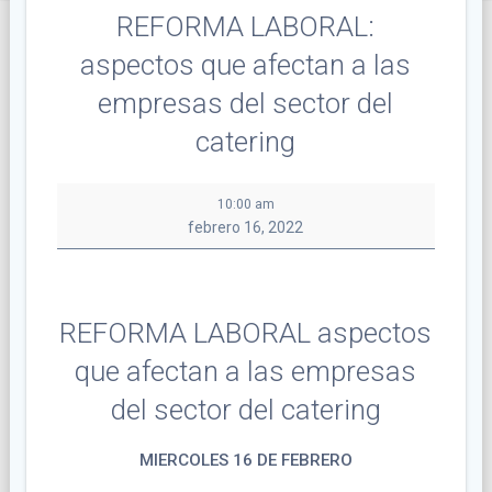
REFORMA LABORAL:
aspectos que afectan a las
empresas del sector del
catering
REFORMA
10:00 am
LABORAL:
febrero 16, 2022
aspectos
que
afectan
a
REFORMA LABORAL aspectos
las
empresas
que afectan a las empresas
del
sector
del sector del catering
del
catering
MIERCOLES 16 DE FEBRERO