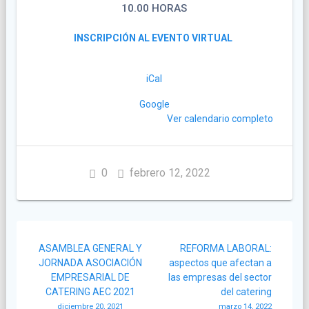
10.00 HORAS
INSCRIPCIÓN AL EVENTO VIRTUAL
iCal
Google
Ver calendario completo
0
febrero 12, 2022
Navegación
ASAMBLEA GENERAL Y
REFORMA LABORAL:
de
JORNADA ASOCIACIÓN
aspectos que afectan a
EMPRESARIAL DE
las empresas del sector
entradas
CATERING AEC 2021
del catering
diciembre 20, 2021
marzo 14, 2022