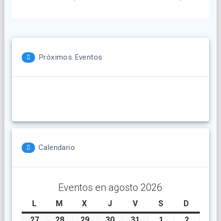
Próximos Eventos
Calendario
Eventos en agosto 2026
L
lunes
M
martes
X
miércoles
J
jueves
V
viernes
S
sábado
D
doming
27
julio
28
julio
29
julio
30
julio
31
julio
1
agosto
2
agosto