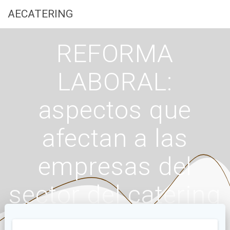
Saltar
AECATERING
al
contenido
REFORMA
LABORAL:
aspectos que
afectan a las
empresas del
sector del catering