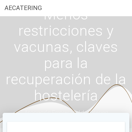
Saltar
AECATERING
Menos
al
contenido
restricciones y
vacunas, claves
para la
recuperación de la
hostelería
Asociación Empresarial de Catering