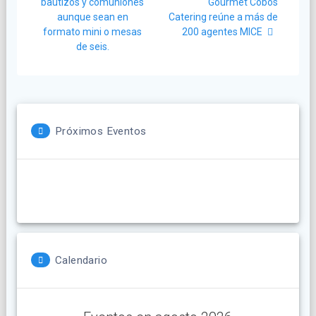
entradas
bautizos y comuniones
Gourmet Cobos
aunque sean en
Catering reúne a más de
formato mini o mesas
200 agentes MICE
de seis.
Próximos Eventos
Calendario