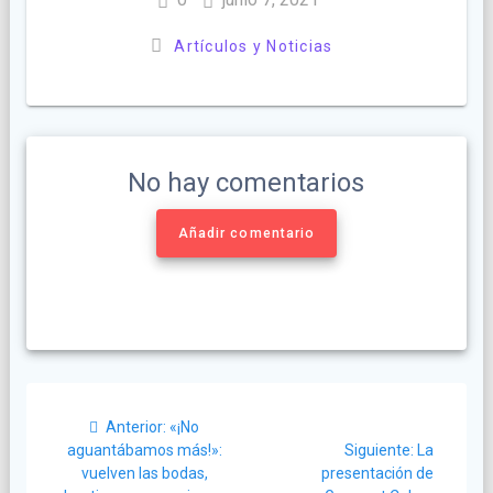
Artículos y Noticias
No hay comentarios
Añadir comentario
Navegación
Post
Anterior:
«¡No
de
anterior:
Siguiente
aguantábamos más!»:
Siguiente:
La
post:
vuelven las bodas,
presentación de