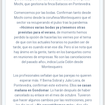
Mochi, que gestiona la finca Batacos en Pontevedra.
Comencemos por las bodas. Confirman tanto desde
Mochi como desde la coruñesa Montesqueiro que el
sector va recuperando el pulso tras la pandemia.
«
Hicimos varias bodas ya y tenemos otras
previstas para el verano
, de momento hemos
perdido la opción de hacerlas los viernes por el tema
de que con los actuales horarios no pueden ser de
tarde, que es cuando eran ese día. Pero sí se nota que
hay ánimo en la gente, tanto en los banquetes como
en reuniones de empresas. No son las cancelaciones
del pasado año», indica Lucía Cidón desde
Montesqueiro.
Los profesionales señalan que las parejas no quieren
esperar más. Y Berna Sobral y Julio Loira, de
Pontevedra, confirman este extremo. Ellos
se casan
mañana en Gondomar
. Lo harán después de haber
cancelado su enlace en el mes de octubre. Tuvieron
que hacer algunos cambios por las restricciones, pero
les dio igual: «
¡No aguantábamos más»
, dice ella.