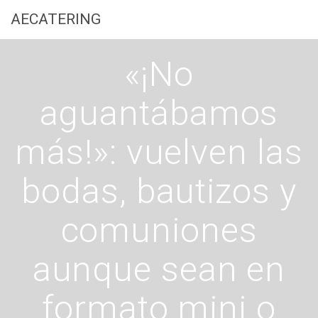
Saltar
AECATERING
al
contenido
«¡No
aguantábamos
más!»: vuelven las
bodas, bautizos y
comuniones
aunque sean en
formato mini o