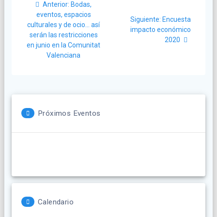
Post
Anterior:
Bodas,
de
anterior:
eventos, espacios
Siguiente
Siguiente:
Encuesta
culturales y de ocio… así
post:
entradas
impacto económico
serán las restricciones
2020
en junio en la Comunitat
Valenciana
Próximos Eventos
Calendario