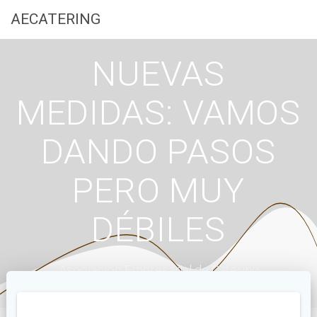
Saltar
AECATERING
al
contenido
NUEVAS
MEDIDAS: VAMOS
DANDO PASOS
PERO MUY
DÉBILES
Asociación Empresarial de Catering