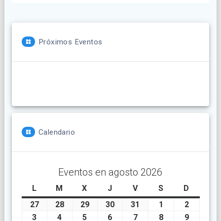
Próximos Eventos
Calendario
Eventos en agosto 2026
L
lunes
M
martes
X
miércoles
J
jueves
V
viernes
S
sábado
D
doming
27
julio
28
julio
29
julio
30
julio
31
julio
1
agosto
2
agosto
27,
28,
29,
30,
31,
1,
2,
3
agosto
4
agosto
5
agosto
6
agosto
7
agosto
8
agosto
9
agosto