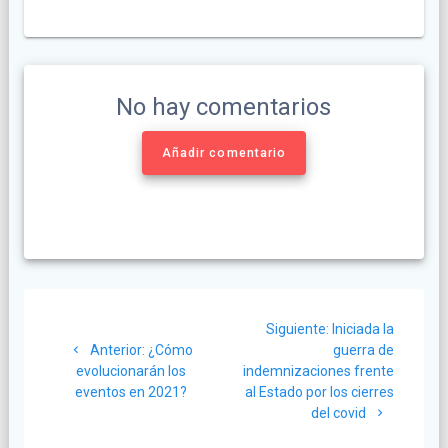
No hay comentarios
Añadir comentario
Navegación
Siguiente
Siguiente:
Iniciada la
de
Post
post:
Anterior:
¿Cómo
guerra de
anterior:
evolucionarán los
indemnizaciones frente
entradas
eventos en 2021?
al Estado por los cierres
del covid