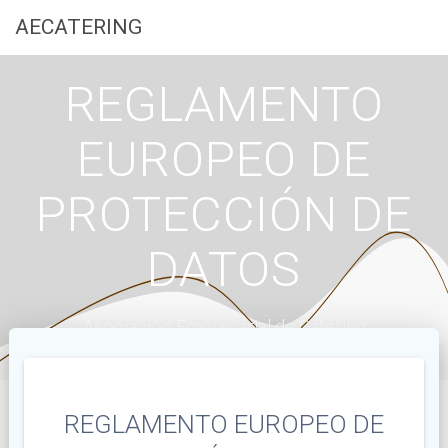
Saltar
AECATERING
al
contenido
REGLAMENTO
EUROPEO DE
PROTECCIÓN DE
DATOS
Asociación Empresarial de Catering
REGLAMENTO EUROPEO DE