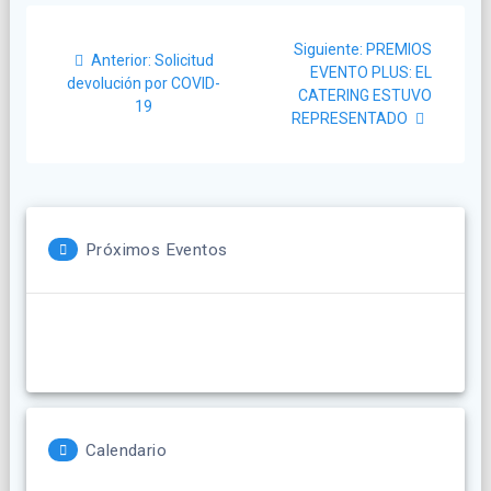
Navegación
Siguiente
Siguiente:
PREMIOS
Post
de
Anterior:
Solicitud
post:
EVENTO PLUS: EL
anterior:
devolución por COVID-
CATERING ESTUVO
entradas
19
REPRESENTADO
Próximos Eventos
Calendario